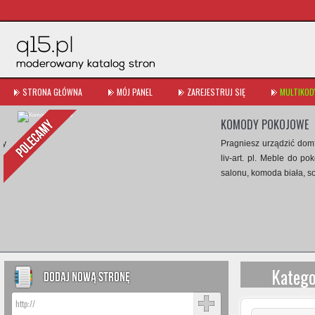
STRONA GŁÓWNA
MÓJ PANEL
ZAREJESTRUJ SIĘ
MULTIKOD
KOMODY POKOJOWE
Pragniesz urządzić dom? S
liv-art. pl. Meble do pokoj
salonu, komoda biała, sofy ka
Katego