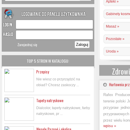
Apteki »
Gabinety kosm
Masaż »
Pozostałe »
Zarejestruj się
Uroda »
TOP 5 STRON W KATALOGU:
Zdrowi
Przepisy
Nie wiesz co przyrządzić na
Hurtownia pr
obiad? Chcesz zaskoczy ...
Rafex Produce
Tapety natryskowe
terenie polski
przypraw jedn
Dialcolor, tapety natryskowe, farby
natryskowe, pr ...
przyprawowych 
przez wielu kon
wpisu »
Wesele Poznań i okolice