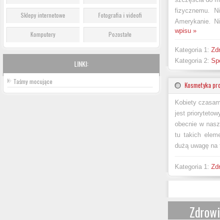
fizycznemu. Ni
Sklepy internetowe
Fotografia i videofi
Amerykanie. N
wpisu »
Komputery
Pozostałe
Kategoria 1:
Zdr
Kategoria 2:
Spo
LINKI:
Taśmy mocujące
Kosmetyka pro
Kobiety czasam
jest prioryteto
obecnie w nasz
tu takich elem
dużą uwagę na t
Kategoria 1:
Zdr
Zdrowi