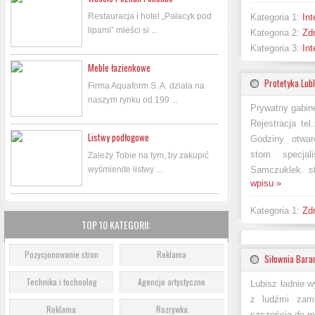
Restauracja i hotel „Pałacyk pod
Kategoria 1:
Int
lipami” mieści si ...
Kategoria 2:
Zdr
Kategoria 3:
Int
Meble łazienkowe
Protetyka Lubl
Firma Aquaform S. A. działa na
naszym rynku od 199 ...
Prywatny gabin
Rejestracja te
Listwy podłogowe
Godziny otwarc
stom. specjal
Zależy Tobie na tym, by zakupić
wyśmienite listwy ...
Samczuklek. st
wpisu »
Kategoria 1:
Zdr
TOP 10 KATEGORII:
Pozycjonowanie stron
Reklama
Siłownia Bar
Technika i technolog
Agencje artystyczne
Lubisz ładnie 
z ludźmi zami
Reklama
Rozrywka
szczęścia do mó