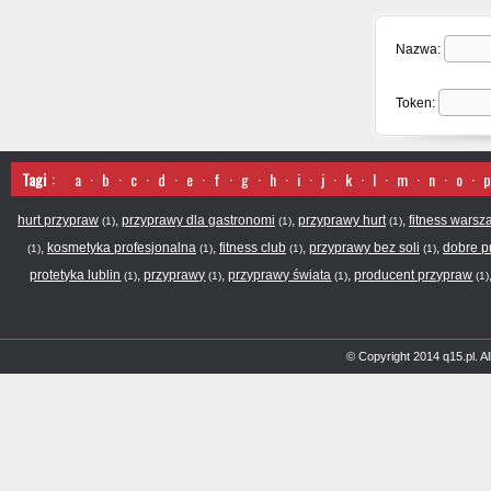
Nazwa:
Token:
Tagi
:
a
·
b
·
c
·
d
·
e
·
f
·
g
·
h
·
i
·
j
·
k
·
l
·
m
·
n
·
o
·
p
hurt przypraw
,
przyprawy dla gastronomi
,
przyprawy hurt
,
fitness wars
(1)
(1)
(1)
,
kosmetyka profesjonalna
,
fitness club
,
przyprawy bez soli
,
dobre p
(1)
(1)
(1)
(1)
protetyka lublin
,
przyprawy
,
przyprawy świata
,
producent przypraw
(1)
(1)
(1)
(1)
© Copyright 2014 q15.pl. 